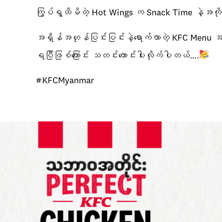
ကြွပ်ရွထိမိတဲ့ Hot Wings က Snack Time နဲ့အကိုက်
အရှိန်အဟုန်ပြင်းပြင်းနဲ့ရောက်လာတဲ့ KFC Menu အ
ရပြီဖြစ်ကြောင်း သတင်းကောင်းပါးလိုက်ပါတယ်….
#KFCMyanmar