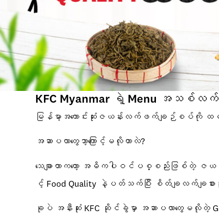
KFC Myanmar ရဲ့ Menu အသစ်လက်ဖက်ထမ
မြန်မာ့အကောင်းဆုံးဇယန်းလက်ဖက်ချဉ်စပ်ကို ထမင်း
အဆာပလာတွေဘာ့ကြောင့်မလိုတာလဲ?
သေချာတာကတော့ အဓိကပါဝင်ပစ္စည်းဖြစ်တဲ့ ဇယန်းလက
င့် Food Quality နဲ့ပတ်သက်ပြီး စိတ်ချလက်ချစား
ခုပဲ အနီးဆုံး KFC ဆိုင်ခွဲမှာ အဆာပလာတွေမလိုတဲ့