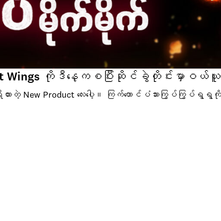
ngs ကိုဒီနေ့ကစပြီးဆိုင်ခွဲတိုင်းမှာဝယ်ယူအား
တဲ့ New Product လေးပေ့ါ။ ကြက်တောင်ပံသားကြွပ်ကြွပ်ရွရွက