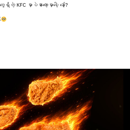
့ KFC မှာပဲနားတော့မှာပေါ့ နော့်?
်