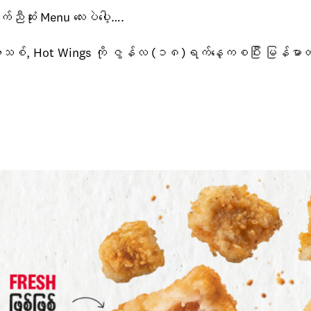
ညီဆုံး Menu လေးပဲပေါ့….
သစ်, Hot Wings ကို ဇွန်လ (၁၈)ရက်နေ့ကစပြီး မြန်မာတစ်နို