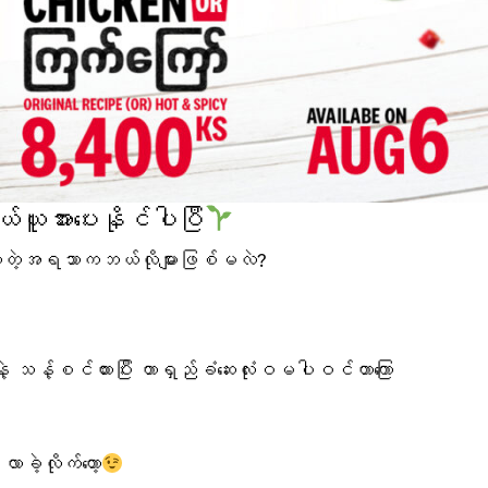
ူအားပေးနိုင်ပါပြီ
်ထားတဲ့အရသာကဘယ်လိုများဖြစ်မလဲ?
သန့်စင်ထားပြီး တာရှည်ခံဆေးလုံးဝမပါဝင်တာကြော
ခဲ့လိုက်တော့