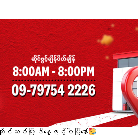
င်သစ်ကြီး ဒီနေ့ဖွင့်ပါပြီနော်