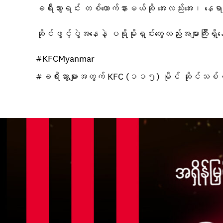
ခရီးသွားရင်း တစ်ထောက်နားမယ်ဆို အေးလည်းအေး၊ နေရာလည်
ဆိုင်ဖွင့်ပွဲအနေနဲ့ ပရိုမိုးရှင်းတွေလည်းအများကြီးရ
#KFCMyanmar
#ခရီးသွားများအတွက် KFC (၁၁၅) မိုင် ဆိုင်သစ်ဖွ