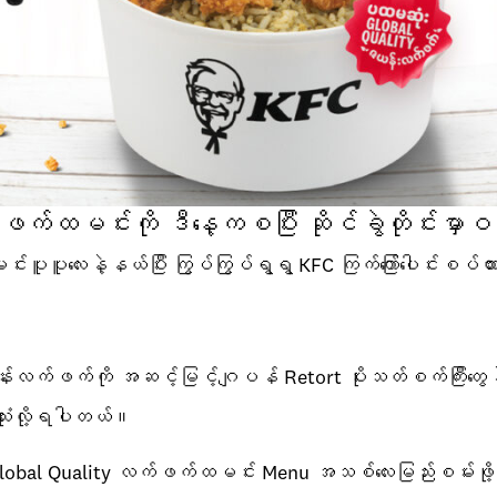
င်းကို ဒီနေ့ကစပြီး ဆိုင်ခွဲတိုင်းမှာဝယ်ယ
ပူပူလေးနဲ့နယ်ပြီး ကြွပ်ကြွပ်ရွရွ KFC ကြက်ကြော်ပေါင်းစပ
်ဖက်ကို အဆင့်မြင့်ဂျပန် Retort ပိုးသတ်စက်ကြီးတွေနဲ့ 
သုံးလို့ရပါတယ်။
 Global Quality လက်ဖက်ထမင်း Menu အသစ်လေးမြည်းစမ်းဖို့ လာ