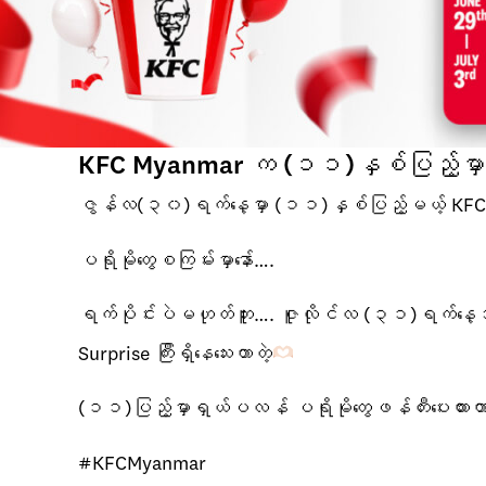
KFC Myanmar က (၁၁)နှစ်ပြည့်မှာ 
ဇွန်လ(၃၀)ရက်နေ့မှာ (၁၁)နှစ်ပြည့်မယ့် KF
ပရိုမိုတွေစကြမ်းမှာနော်….
ရက်ပိုင်းပဲမဟုတ်ဘူး…. ဇူလိုင်လ (၃၁)ရက်နေ့အထ
Surprise ကြီးရှိနေသေးတာတဲ့
(၁၁)ပြည့်မှာရှယ်ပလန် ပရိုမိုတွေဖန်တီးပေးထားတာမိ
#KFCMyanmar