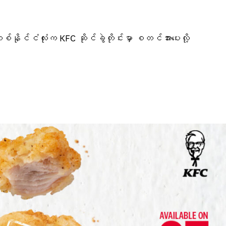
င်ငံလုံးက KFC ဆိုင်ခွဲတိုင်းမှာ စတင်အားပေးလို့