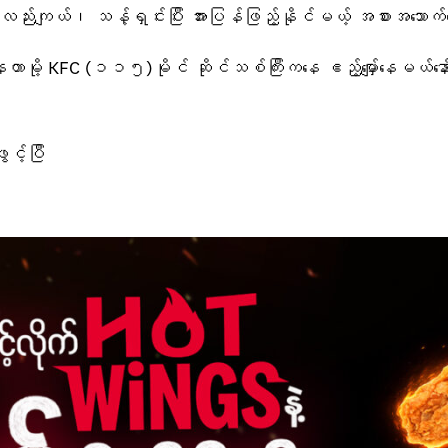
းကျယ်၊ သန့်ရှင်းပြီး အားပြန်ဖြည့်နိုင်မယ့် အစားအသောက်တွေရှိတဲ
ှိနေတာမို့ KFC (၁၁၅)မိုင် ဆိုင်သစ်ကြီးကနေ ဧည့်မျှော်နေမယ်နော
င့်ပြီ