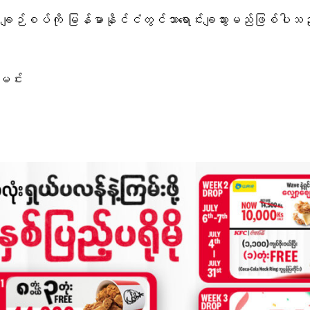
စပ်ကို မြန်မာနိုင်ငံတွင်သာရောင်းချသွားမည်ဖြစ်ပါသ
မင်း