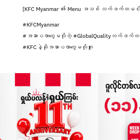
[KFC Myanmar ၏ Menu အသစ် လက်ဖက်ထမင်းချဉ်
#KFCMyanmar
#အဆာပလာတွေမလိုတဲ့ #GlobalQualityလက်ဖက်ထ
#KFCနဲ့ဆိုအဆာပလာတွေမလိုဘူး