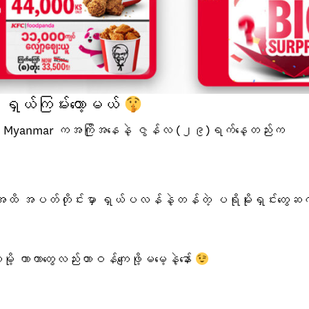
ရှယ်ကြမ်းတော့မယ်
C Myanmar ကအကြိုအနေနဲ့ ဇွန်လ (၂၉)ရက်နေ့တည်းက
ိ အပတ်တိုင်းမှာ ရှယ်ပလန်နဲ့တန်တဲ့ ပရိုမိုးရှင်းတွေဆ
ု့ ကာကာတွေလည်းတာဝန်ကျေဖို့မမေ့နဲ့နော်