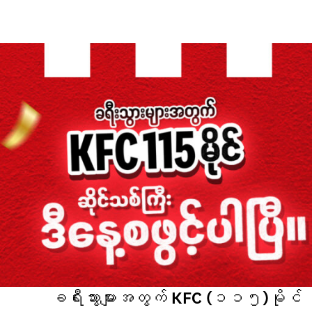
ခရီးသွားများအတွက် KFC (၁၁၅)မိုင် ဆို