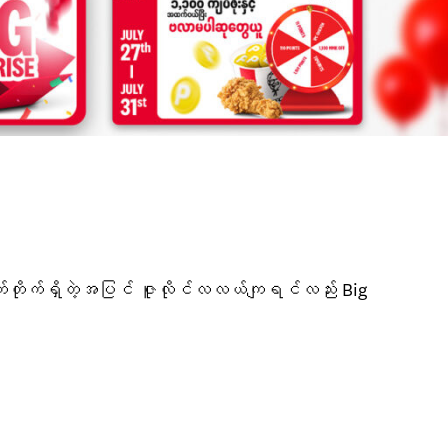
က်တိုက်ရှိတဲ့အပြင် ဇူလိုင်လလယ်ကျရင်လည်း Big