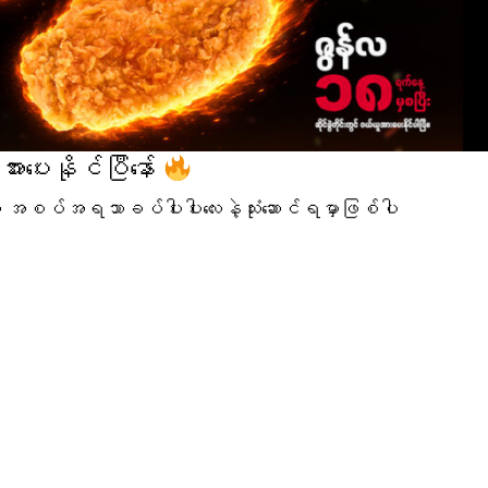
ပေးနိုင်ပြီနော်
ို အစပ်အရသာခပ်ပါးပါးလေးနဲ့သုံးဆောင်ရမှာဖြစ်ပါ