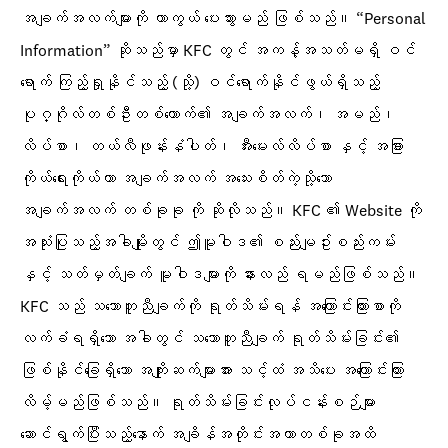
အချက်အလက်များကို ကာကွယ် ပေးသွားမည် ဖြစ်သည်။ “Personal
Information” ဆိုသည်မှာ KFC တွင် အကန့်အသတ်မရှိ ဝင်
ရောက် ကြည့်ရှုနိုင်သည့် (သို့) ဝင်ရောက်နိုင်ဖွယ်ရှိသည့်
ပုဂ္ဂိုလ်တစ်ဦးတစ်ယောက်၏ အချက်အလက်၊ အမည်၊
လိပ်စာ၊ တယ်လီဖုန်းနံပါတ်၊ အီးမေးလ်လိပ်စာ နှင့် အခြား
ကိုယ်ရေးကိုယ်တာ အချက်အလက် အသေးစိတ်ကဲ့သို့သော
အချက်အလက် တစ်ခုခု ကို ဆိုလိုသည်။ KFC ၏ Website ကို
အသုံးပြုသည့်အခါမျိုးတွင် ဤမူဝါဒ၏ စည်းမျဥ်းစည်းကမ်း
နှင့် သတ်မှတ်ချက် မူဝါဒများကို နားလည် ရမည်ဖြစ်သည်။
KFC သည် သဘောတူညီချက်ကို ရုတ်သိမ်းရန် အကြောင်းကြားစာကို
လက်ခံရရှိသော အခါတွင် သဘောတူညီချက် ရုတ်သိမ်းခြင်း၏
ဖြစ်နိုင်ခြေရှိသော အကျိုးဆက်များအား သင့်ထံ အသိပေး အကြောင်းကြား
လိမ့်မည်ဖြစ်သည်။ ရုတ်သိမ်းခြင်းလုပ်ငန်းစဉ်များ
ဆောင်ရွက်ပြီးသည့်နောက် အချိန်အတိုင်းအတာတစ်ခုအထိ