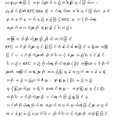
ယေဘူယျအားဖြင့် အလုပ်လျောက်သည့်အခါမျိုးတွင်ဖြစ်စေ ၊
ကျွန်ုပ်တို့၏ KFC Site သို့ ဝင်ရောက်သော အခါတွင်ဖြစ်စေ နှစ်
ခုအနက်မှ တစ်နည်းနည်းဖြင့် KFC မှ သင့်ကိုယ်ရေး
အချက်အလက်များကို ရယူနိုင်ပါသည်။
အခြားဝဘ်ဆိုက်များသို့ ချိတ်ဆက်ခြင်း
KFC ဝဘ်ဆိုက်များတွင် ပြုပြင်ထိန်းသိမ်းထားခြင်းမရှိသော အခြား
ပြင်ပ ဝဘ်ဆိုက်များ၏ ဟိုက်ပါလင့်ခ်များ လည်းပါဝင်နိုင်
ပါသည်။ KFC သည် ကိုယ်ရေးကိုယ်တာများ (သို့) အခြားသောဝဘ်ဆိုက်
များ၏ အကြောင်းအရာ များကို အတည်ပြုရန်အတွက် တာဝန်မရှိ
သလို မည်သည့်ပျက်စီးမှု၊ ဆုံးရှုံးမှု (သို့) မည်သည့်
ခွင့်ပြုချက်မျှ မရှိဘဲ စုဆောင်းထားမှု၊ အသုံးပြုမှုနှင့် (သို့)
အဆိုပါ ဝဘ်ဆိုက်များသို့ ဝင်ရောက် ကြည့်ရှုခြင်းမှ
သင်၏ကိုယ်ရေးကိုယ်တာ အချက်အလက် ထုတ်ဖော်ခြင်းများအတွက်
တာဝန်ယူမည်မဟုတ်ပါ။ ဟိုက်ပါလင့်ခ်များကို အသုံးပြုခြင်း