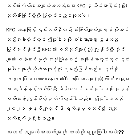
သင်၏ကိုယ်ရေးအချက်အလက်များအား KFC မှ သိမ်းထားခြင်း (သို့)
ထုတ်ဖော်ခြင်းတို့ကို ပြုလုပ်မည်မဟုတ်ပါ။
KFC အနေဖြင့် ၎င်းတစ်ဦးတည်း ဆုံးဖြတ်ချက်ချရန် လိုအပ်
သည့်အခါတိုင်းတွင် ဤမူဝါဒကို အခါအားလျော်စွာ ပြန်လည်
ပြင်ဆင်နိုင်ပြီး KFC ၏ ဝဘ်ဆိုဘ်များ (သို့) ကျွန်ုပ်တို့ ဆိုင်
များ၏ ဝန်ဆောင်မှုကို အသုံးပြုနေစဥ် အချိန်အတွင်းတွင် ၎င်း
မူဝါဒများကို လိုက်နာကျင့်သုံး ရမည်ဖြစ်သည်။ ၎င်းတို့
အတွက် ပြုလုပ်ထားသော နောက်ဆုံးပေါ် အခြေအနေများ (သို့) ပြောင်းလဲမှုများ
အား အချိန်နှင့်တစ်ပြေးညီ သိရှိစေရန် ၎င်းမူဝါဒကို ပုံမှန်
စစ်ဆေးဖို့ ကျွန်ုပ်တို့မှ တိုက်တွန်းပါသည်။ ဤမူဝါဒသည်
၂၀၂၃ ခုနှစ် ဂျူလိုင် ၆ ရက်နေ့မှ စတင်၍ အကျိုး
သက်ရောက်မှုရှိပါသည်။
သတင်းအချက်အလက်များကို ဘယ်လိုရယူကြပါသလဲ??