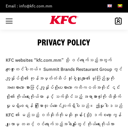
Email : info@kfc.com.mm
PRIVACY POLICY
KFC websites “kfc.com.mm” သို့ ဝင်ရောက်သည့်အတွက်
ကျေးဇူးတင်ပါတယ်။ Summit Brands Restaurant Group တွင်
ကျွန်ုပ်တို့၏ ကုန်အမှတ်တံဆိပ် သုံးစွဲသူများ၏ ယုံကြည်မှုကို
အလေးထားသော အားဖြင့် ကျွန်ုပ်တို့ပေးထားသော ကတိကဝတ်အတိုင်း ၎င်း
တို့၏ ကိုယ်ရေးကိုယ်တာ နှင့် သက်ဆိုင်သည့် အရာအားလုံးကို ထိခိုက်
မှုမရှိစေရန် ကြိုးစားလုပ်ဆောင်လျက်ရှိပါသည်။ ဤမူဝါဒသည်
KFC ၏ မည်သည့် ဝဘ်ဆိုဘ်ကိုမဆို ဖုန်း (သို့) ဒက်စတော့ ကွန်
ပျုတာမှ တဆင့် ဝင်ရောက်သည့်အခါမျိုးတွင် ကိုယ်ရေးကိုယ်တာ