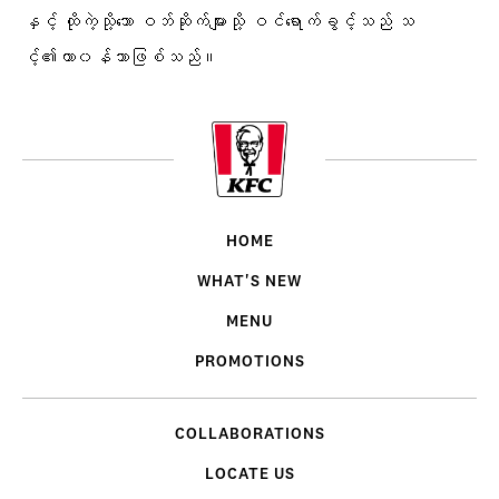
နှင့် ထိုကဲ့သို့သော ဝဘ်ဆိုက်များသို့ ဝင်ရောက်ခွင့်သည် သ
င့်၏တာ၀န်သာဖြစ်သည်။
HOME
WHAT'S NEW
MENU
PROMOTIONS
COLLABORATIONS
LOCATE US