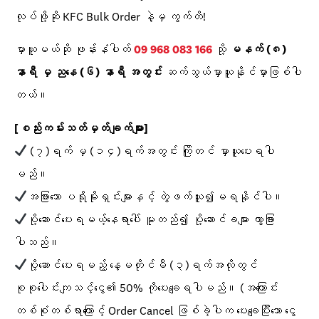
လုပ်ဖို့ဆို KFC Bulk Order နဲ့မှ ကွက်တိ!
မှာယူမယ်ဆို ဖုန်းနံပါတ်
09 968 083 166
သို့
မနက် (၈)
နာရီ မှ ညနေ (၆) နာရီ အတွင်း
ဆက်သွယ်မှာယူနိုင်မှာဖြစ်ပါ
တယ်။
[စည်းကမ်းသတ်မှတ်ချက်များ]
(၇)ရက် မှ (၁၄)ရက်အတွင်း ကြိုတင် မှာယူပေးရပါ
မည်။
အခြားသော ပရိုမိုးရှင်းများနှင့် တွဲဖက်ယူ၍မရနိုင်ပါ။
ပို့ဆောင်ပေးရမယ့်နေရာပေါ် မူတည်၍ ပို့ဆောင်ခများ ကွာခြား
ပါသည်။
ပို့ဆောင်ပေးရမည့် နေ့မတိုင်မီ (၃)ရက်အလိုတွင်
စုစုပေါင်းကျသင့်ငွေ၏ 50% ကိုပေးချေရပါမည်။ (အကြောင်း
တစ်စုံတစ်ရာကြောင့် Order Cancel ဖြစ်ခဲ့ပါက ပေးချေပြီးသော ငွေ