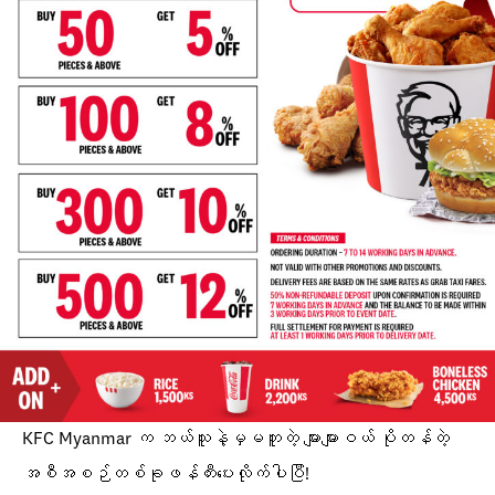
KFC Myanmar က ဘယ်သူနဲ့မှမတူတဲ့ များများဝယ် ပိုတန်တဲ့
အစီအစဉ်တစ်ခုဖန်တီးပေးလိုက်ပါပြီ!