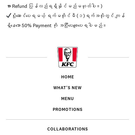
အား Refund ပြန်လည်ရရှိနိုင်မည်မဟုတ်ပါ။)
ပို့ဆောင်ပေးရမယ့် ရက်မတိုင်မီ (၁)ရက်အလိုတွင် ကျန်
ရှိနေသော 50% Payment ကို အပြီးပေးချေပေးရပါမည်။
HOME
WHAT'S NEW
MENU
PROMOTIONS
COLLABORATIONS