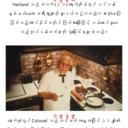
၁၉၃၀
Harland သည် အသက် (၄၀) ရောက်ချိန်တွင် ပင်ပန်း
နွမ်းနယ်နေသော ခရီးသွားများကို သူငယ်စဉ်ကတည်းက စားသုံးနေကြ
ဖြစ်သည့် တောင်ပိုင်းစတိုင် ကြက်သားကြော်ဖြင့် ဝန်ဆောင်မှုပေး
သည့် လုပ်ငန်းတစ်ခုကို လွှဲပြောင်းရယူခဲ့သည်။
၁၉၃၉
နောက်ဆုံးတွင် Colonel သည် ဟင်းခတ်အမွှေးအကြိုင် ၁၁ မျိုး၏