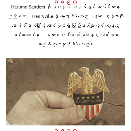
၁၈၉၀
Harland Sanders ကို ၁၈၉၀ ခုနှစ်တွင် အင်ဒီယားနား
ပြည်နယ်၊ Henryville ၌ မွေးဖွားခဲ့ပါသည်။ သူ၏ စွန့်စားလို
သော စိတ်ဓာတ်ကြောင့် တောင်ပိုင်းရှိ ပြည်နယ်များတွင် ရေနွေးငွေ့
သင်္ဘောမောင်းသူ၊ ရထားလမ်း မီးသတ်သမားနှင့် လယ်သမား
အဖြစ် လုပ်ကိုင်ခဲ့ပါသည်။