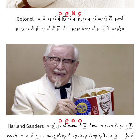
၁၉၆၄
Colonel သည် ရင်းနှီးမြှုပ်နှံသူများနှင့် တွေ့ရှိပြီး သူ၏
ကုမ္ပဏီကို ရင်းနှီးမြှုပ်နှံသူများထံရောင်းချခဲ့ပါသည်။
၁၉၈၀
Harland Sanders သည် ချမ်းသာအောင်မြင်သော ဘဝတစ်ခုရပြီး
နောက် အသက် ၉၀ အရွယ်တွင် ကွယ်လွန်သွားခဲ့ပါသည်။ သို့သော်