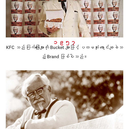
၁၉၅၇
KFC သည် ကြက်ကြော်များကို Bucket များဖြင့် ပထမဆုံး ရောင်းချခဲသ
ည့် Brand ဖြစ်ပါသည်။