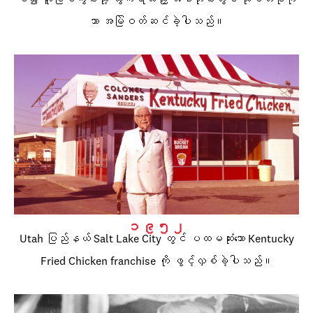
သာ အမြဲဝတ်ဆင်ခဲ့ပါသည်။
၁၉၅၂
Utah ပြည်နယ် Salt Lake City တွင် ပထမဆုံးသော Kentucky
Fried Chicken franchise ကို ဖွင့်လှစ်ခဲ့ပါသည်။