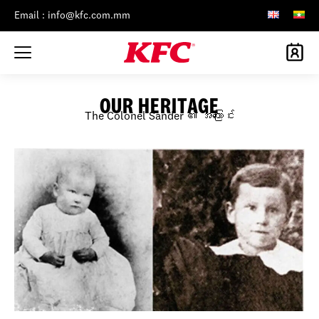
Email : info@kfc.com.mm
OUR HERITAGE
The Colonel Sander ၏ အကြောင်း