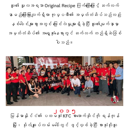
သူ၏ မူလအရသာ Original Recipe ကြက်‌ကြော်ကြောင့် ဆက်လက်
နာမည်ကြော်ကြားလျက်ရှိကာ ကုမ္ပဏီ၏ အမှတ်တံဆိပ်သည်လည်း
နှစ်ပေါင်းများစွာအတွင်း ပြောင်းလဲမှုများရှိခဲ့ပြီး သူ၏မျက်နှာမှာ
အမှတ်တံဆိပ်၏ အရှေ့ဆုံးနေရာတွင် ဆက်လက် တည်ရှိဆဲဖြစ်
ပါသည်။
၂၀၁၅
မြန်မာနိုင်ငံ၏ ပထမဆုံး KFC စားသောက်ဆိုင်ကို ရန်ကုန်
မြို့၊ ဗိုလ်ချုပ်လမ်းမပေါ်တွင် ဖွင့်လှစ်ခဲ့ပြီး စားသုံးလိုသူ