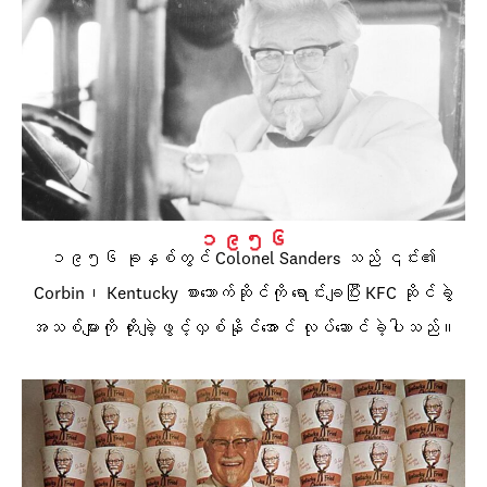
၁၉၅၆
၁၉၅၆ ခုနှစ်တွင် Colonel Sanders သည် ၎င်း၏
Corbin၊ Kentucky စားသောက်ဆိုင်ကို ရောင်းချပြီး KFC ဆိုင်ခွဲ
အသစ်များကို တိုးချဲ့ဖွင့်လှစ်နိုင်အောင် လုပ်ဆောင်ခဲ့ပါသည်။