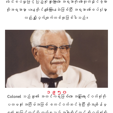
ပေါင်းစပ်မှုဖြင့် ပြည့်စုံ ထူးခြားသော အရသာကို ဖော်ထုတ်နိုင်ခဲ့ကာ
ထိုအရသာမှာ ယနေ့တိုင် ကျော်ကြားနေဆဲဖြစ်ပြီး အရသာ ဖော်စပ်ပုံမှာ
လည်း လျှို့ဝှက်ချက်တစ်ခုဖြစ်ပါသည်။
၁၉၅၀
Colonel သည် သူ၏ အထင်ကရဖြစ်သော အဖြူရောင်ဝတ်စုံကို
ပထမဆုံး အကြိမ်အဖြစ် စတင်ဝတ်ဆင်ခဲ့ပြီး ထိုအချိန်မှ
စ၍ လူမြင်ကွင်းသို့ ထွက်ရသည့် အခါတိုင်းတွင် ထိုဝတ်စုံကို